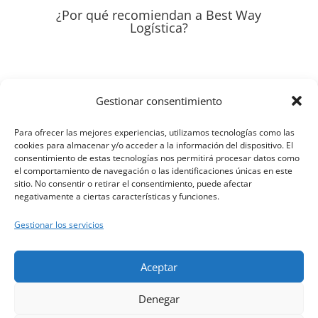
¿Por qué recomiendan a Best Way
Logística?
Trabajamos con Best Way desde hace muchos
Gestionar consentimiento
años porque tiene todo tipo de vehículos para
Para ofrecer las mejores experiencias, utilizamos tecnologías como las
transportar cualquier tipo de mercancía
cookies para almacenar y/o acceder a la información del dispositivo. El
consentimiento de estas tecnologías nos permitirá procesar datos como
el comportamiento de navegación o las identificaciones únicas en este
sitio. No consentir o retirar el consentimiento, puede afectar
negativamente a ciertas características y funciones.
Siempre cumplen con los plazos de entrega. Es
una empresa con mucha experiencia y
Gestionar los servicios
especializada en el sector del transportes
blindados.
Aceptar
Denegar