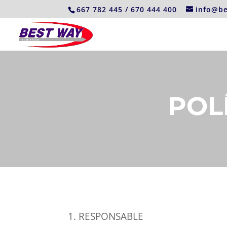
667 782 445 / 670 444 400
info@be
POL
1. RESPONSABLE