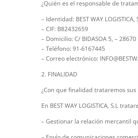
¿Quién es el responsable de trata
– Identidad: BEST WAY LOGISTICA, 
– CIF: B82432659
– Domicilio: C/ BIDASOA 5, – 286
– Teléfono: 91-6167445
– Correo electrónico: INFO@BES
2. FINALIDAD
¿Con que finalidad trataremos sus
En BEST WAY LOGISTICA, S.L tratar
– Gestionar la relación mercantil q
– Envío de comunicaciones comercia